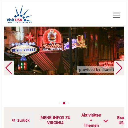
provided by Brand USA
Aktivitäten
MEHR INFOS ZU
Brand
zurück
+
VIRGINIA
USA
Themen