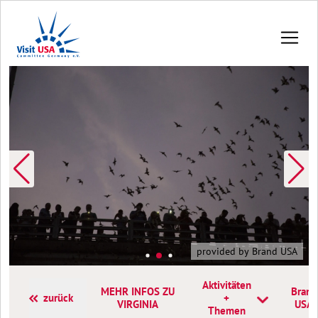
provided by Brand USA
Aktivitäten
MEHR INFOS ZU
Brand
zurück
+
VIRGINIA
USA
Themen