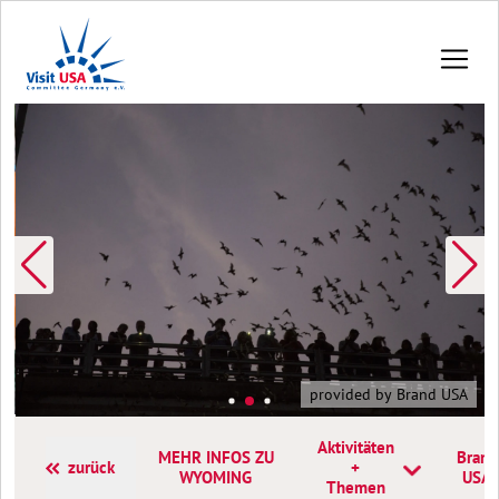
provided by Brand USA
Aktivitäten
MEHR INFOS ZU
Brand
zurück
+
WYOMING
USA
Themen