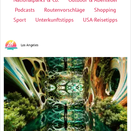
Podcasts
Routenvorschläge
Shopping
Sport
Unterkunftstipps
USA-Reisetipps
Los Angeles