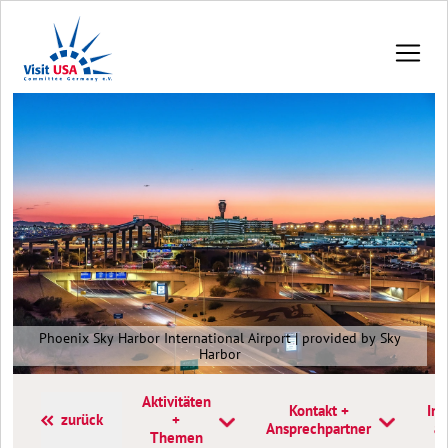
Phoenix Sky Harbor International Airport | provided by Sky
Harbor
Aktivitäten
Kontakt +
Inf
zurück
+
Ansprechpartner
a
Themen