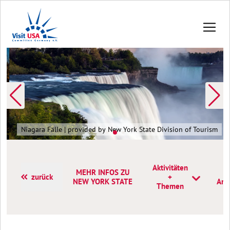
Niagara Fälle | provided by New York State Division of Tourism
Aktivitäten
MEHR INFOS ZU
zurück
+
NEW YORK STATE
Ans
Themen