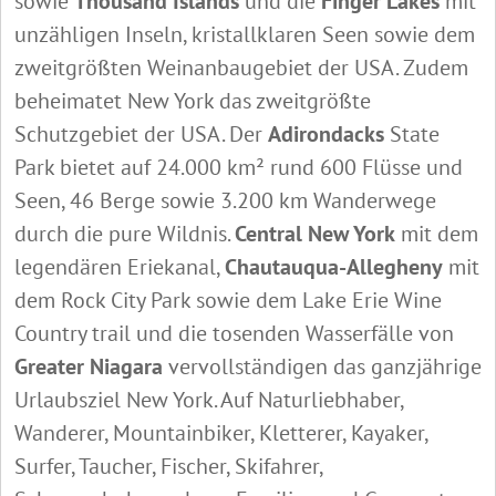
sowie
Thousand Islands
und die
Finger Lakes
mit
unzähligen Inseln, kristallklaren Seen sowie dem
zweitgrößten Weinanbaugebiet der USA. Zudem
beheimatet New York das zweitgrößte
Schutzgebiet der USA. Der
Adirondacks
State
Park bietet auf 24.000 km² rund 600 Flüsse und
Seen, 46 Berge sowie 3.200 km Wanderwege
durch die pure Wildnis.
Central New York
mit dem
legendären Eriekanal,
Chautauqua-Allegheny
mit
dem Rock City Park sowie dem Lake Erie Wine
Country trail und die tosenden Wasserfälle von
Greater Niagara
vervollständigen das ganzjährige
Urlaubsziel New York. Auf Naturliebhaber,
Wanderer, Mountainbiker, Kletterer, Kayaker,
Surfer, Taucher, Fischer, Skifahrer,