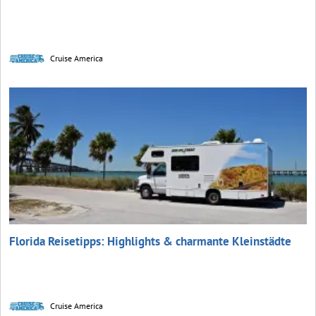
Cruise America
Florida Reisetipps: Highlights & charmante Kleinstädte
Cruise America