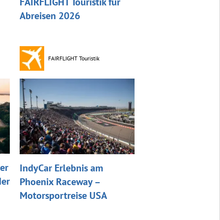
FAIRFLIGHT Touristik für
Abreisen 2026
FAIRFLIGHT Touristik
er
IndyCar Erlebnis am
der
Phoenix Raceway –
Motorsportreise USA