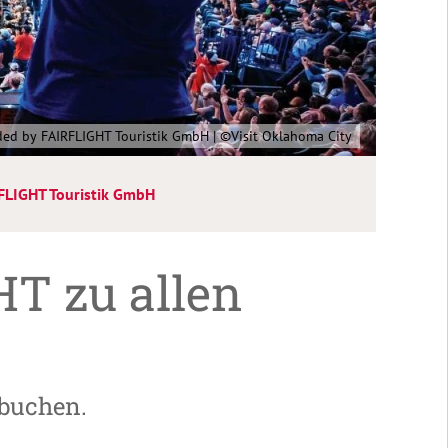
ded by FAIRFLIGHT Touristik GmbH | ©Visit Oklahoma City
FLIGHT Touristik GmbH
HT zu allen
 buchen.