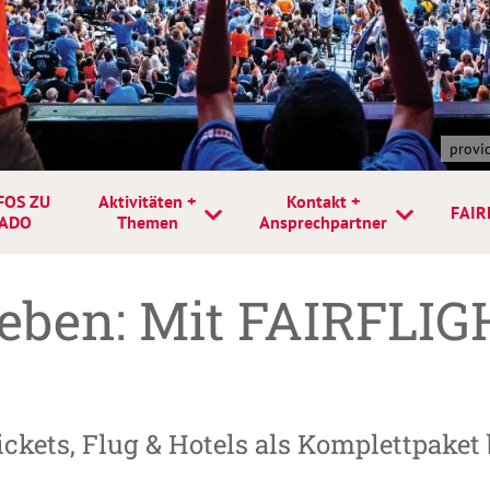
provi
FOS ZU
Aktivitäten +
Kontakt +
FAIR
RADO
Themen
Ansprechpartner
leben: Mit FAIRFLIG
ckets, Flug & Hotels als Komplettpaket