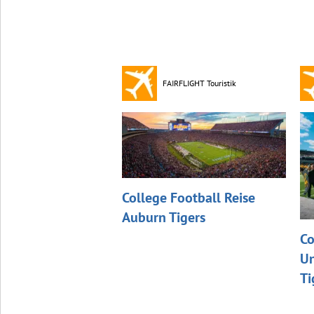
FAIRFLIGHT Touristik
College Football Reise
Auburn Tigers
Co
Un
Ti