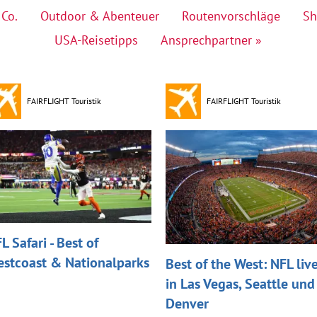
 Co.
Outdoor & Abenteuer
Routenvorschläge
Sh
USA-Reisetipps
Ansprechpartner »
FAIRFLIGHT Touristik
FAIRFLIGHT Touristik
L Safari - Best of
stcoast & Nationalparks
Best of the West: NFL liv
in Las Vegas, Seattle und
Denver