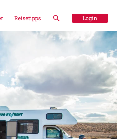
er
Reisetipps
Login