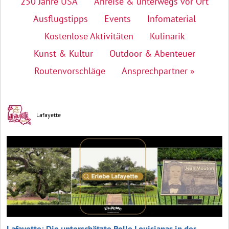
250 Jahre USA
Anreise & unterwegs vor Ort
Ausflugstipps
Events
Infomaterial
Kostenlose Aktivitäten
Kulinarik
Kunst & Kultur
Outdoor & Abenteuer
Routenvorschläge
Ansprechpartner »
Lafayette
Lafayette: Die unterschätzte Rolle Louisianas in der