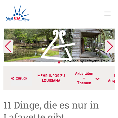
provided by Lafayette Travel
Aktivitäten
MEHR INFOS ZU
Ko
zurück
+
LOUISIANA
Anspr
Themen
11 Dinge, die es nur in
Lafayette gibt