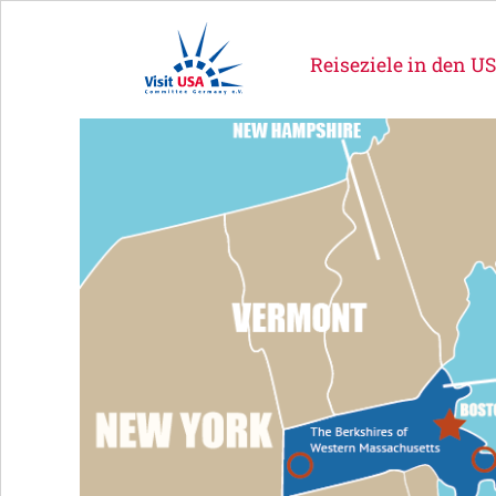
Reiseziele in den U
 warm,