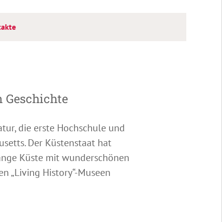
provided by Greater Boston CVB
takte
n Geschichte
tur, die erste Hochschule und
usetts. Der Küstenstaat hat
rlange Küste mit wunderschönen
en „Living History“-Museen