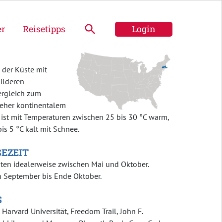
er
Reisetipps
Login