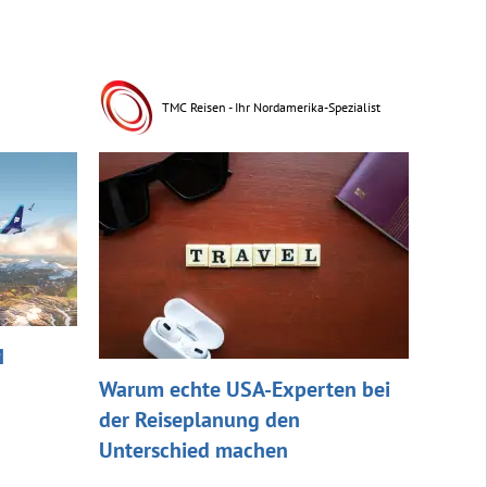
TMC Reisen - Ihr Nordamerika-Spezialist
M
Warum echte USA-Experten bei
der Reiseplanung den
Unterschied machen