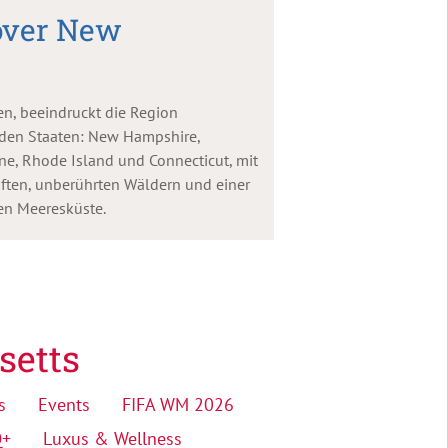
over New
n, beeindruckt die Region
den Staaten: New Hampshire,
ne, Rhode Island und Connecticut, mit
ften, unberührten Wäldern und einer
n Meeresküste.
setts
s
Events
FIFA WM 2026
Q+
Luxus & Wellness