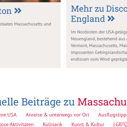
Mehr zu Disc
ton
England
sstaates Massachusetts und
Im Nordosten der USA gelege
Neuengland, bestehend aus 
Vermont, Massachusetts, Mai
imposanten Gebirgslandscha
endlosen vom Wind geprägte
elle Beiträge zu
Massachu
hre USA
Anreise & unterwegs vor Ort
Ausflugstipp
lose Aktivitäten
Kulinarik
Kunst & Kultur
LGBT