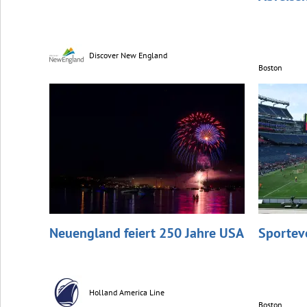
Discover New England
Boston
Neuengland feiert 250 Jahre USA
Sportev
Holland America Line
Boston