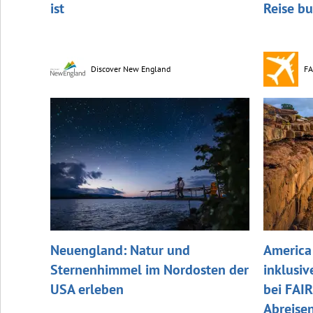
ist
Reise b
Discover New England
FA
Neuengland: Natur und
America 
Sternenhimmel im Nordosten der
inklusiv
USA erleben
bei FAIR
Abreise