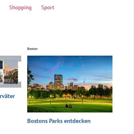
Shopping
Sport
Boston
rväter
Bostons Parks entdecken