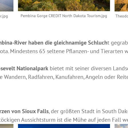
Pembina Gorge CREDIT North Dakota Tourism.jpg
r.jpg
Theodor
bina-River haben die gleichnamige Schluch
t gegrab
kota. Mindestens 65 seltene Pflanzen- und Tierarten 
sevelt Nationalpark
bietet mit seiner diversen Land
ie Wandern, Radfahren, Kanufahren, Angeln oder Reit
rzen von Sioux Falls
, der größten Stadt in South Dak
töckigen Aussichtsturm ist die Mühe auf jeden Fall w