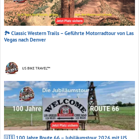
🏞️ Classic Western Trails – Geführte Motorradtour von Las
Vegas nach Denver
US BIKE TRAVEL™
🇺🇸 100 Jahre Route 66 – Jubiläumstour 2026 mit US