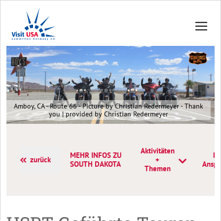
Amboy, CA - Route 66 - Picture by Christian Redermeyer - Thank
you | provided by Christian Redermeyer
Aktivitäten
MEHR INFOS ZU
Ko
zurück
+
SOUTH DAKOTA
Anspr
Themen