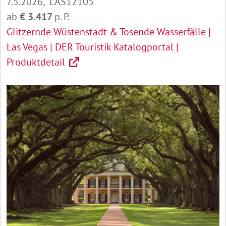
7.5.2026, LAS12105
ab
€ 3.417
p. P.
Glitzernde Wüstenstadt & Tosende Wasserfälle |
Las Vegas | DER Touristik Katalogportal |
Produktdetail