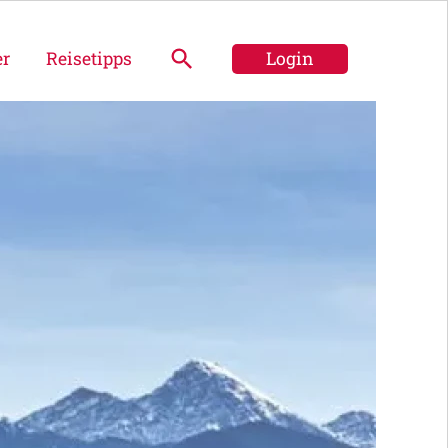
er
Reisetipps
Login