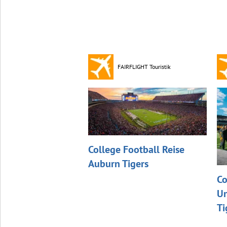
FAIRFLIGHT Touristik
College Football Reise
Auburn Tigers
Co
Un
Ti