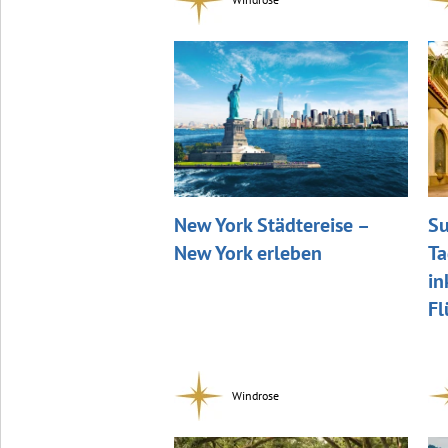
New York Städtereise –
Su
New York erleben
Ta
in
Fl
Windrose