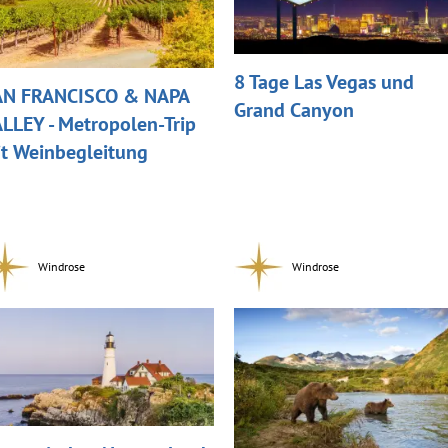
8 Tage Las Vegas und
AN FRANCISCO & NAPA
Grand Canyon
LLEY - Metropolen-Trip
t Weinbegleitung
Windrose
Windrose