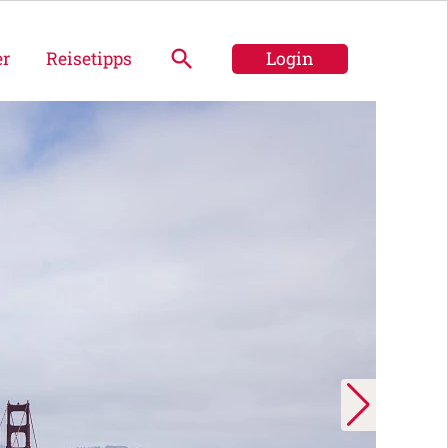
er
Reisetipps
Login