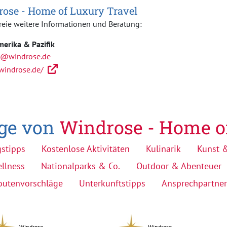
ose - Home of Luxury Travel
reie weitere Informationen und Beratung:
erika & Pazifik
a@windrose.de
/windrose.de/
äge von
Windrose - Home o
gstipps
Kostenlose Aktivitäten
Kulinarik
Kunst &
llness
Nationalparks & Co.
Outdoor & Abenteuer
outenvorschläge
Unterkunftstipps
Ansprechpartner
Windrose
Windrose