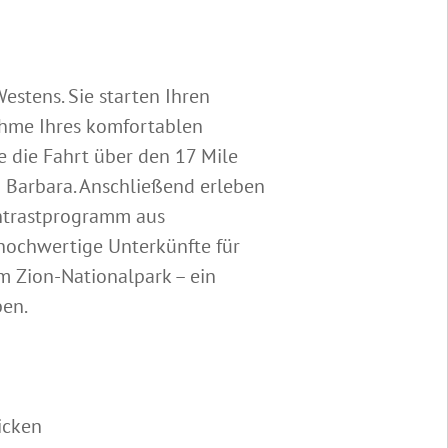
estens. Sie starten Ihren
ahme Ihres komfortablen
e die Fahrt über den 17 Mile
a Barbara. Anschließend erleben
ontrastprogramm aus
hochwertige Unterkünfte für
m Zion-Nationalpark – ein
ben.
icken