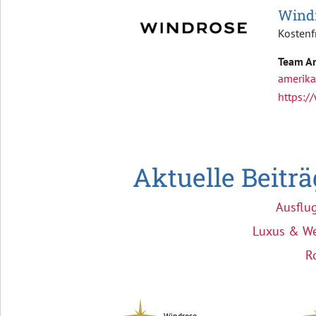
Windr
Kostenf
Team Am
amerik
https:/
Aktuelle Beitr
Ausflu
Luxus & We
R
Windrose