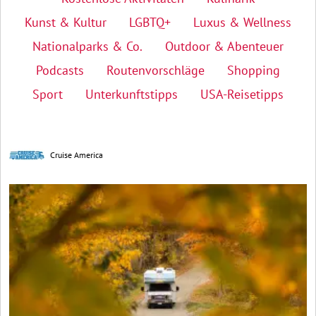
Kunst & Kultur
LGBTQ+
Luxus & Wellness
Nationalparks & Co.
Outdoor & Abenteuer
Podcasts
Routenvorschläge
Shopping
Sport
Unterkunftstipps
USA-Reisetipps
Cruise America